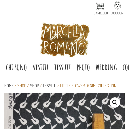
CARRELLO
ACCOUNT
e
chi sono
vestiti
tessuti
photo
wedding
co
HOME
/ SHOP /
SHOP
/
TESSUTI
/ LITTLE FLOWER DENIM COLLECTION