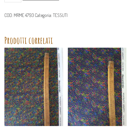
FLOWER
DENIM
COLLECTION
COD:
MRME 4793
Categoria:
TESSUTI
quantità
Prodotti correlati