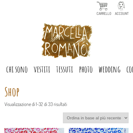
CARRELLO
ACCOUNT
e
chi sono
vestiti
tessuti
photo
wedding
co
Shop
Ordina
Visualizzazione di 1-32 di 33 risultati
in
base
al
più