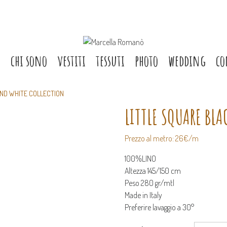
e
chi sono
vestiti
tessuti
photo
wedding
co
AND WHITE COLLECTION
LITTLE SQUARE BL
Prezzo al metro: 26€/m
100%LINO
Altezza 145/150 cm
Peso 280 gr/mtl
Made in Italy
Preferire lavaggio a 30°