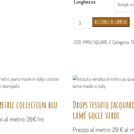
Lunghezza
LITTLE
AGGIUNGI AL CARRELLO
SQUARE
BLACK
AND
COD:
MRVI SQUARE-2
Categoria:
T
WHITE
COLLECTION
quantità
etric collection blu
Drops tessuto jacquar
lamé gocce verdi
o al metro: 26€/m
Prezzo al metro: 29 € al 